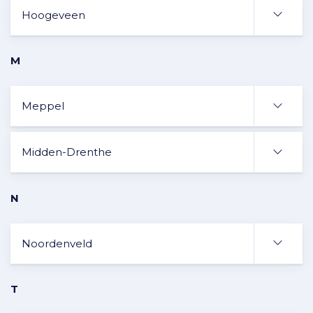
Hoogeveen
M
Meppel
Midden-Drenthe
N
Noordenveld
T