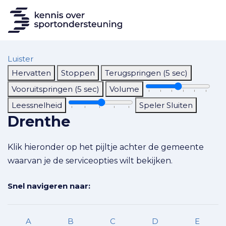
Luister
Hervatten
Stoppen
Terugspringen (5 sec)
Vooruitspringen (5 sec)
Volume
Leessnelheid
Speler Sluiten
Drenthe
Klik hieronder op het pijltje achter de gemeente
waarvan je de serviceopties wilt bekijken.
Snel navigeren naar:
A
B
C
D
E