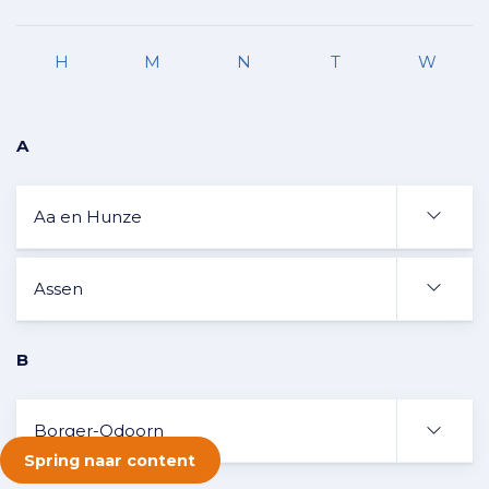
H
M
N
T
W
A
Aa en Hunze
Assen
B
Borger-Odoorn
Spring naar content