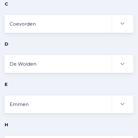
C
Coevorden
D
De Wolden
E
Emmen
H